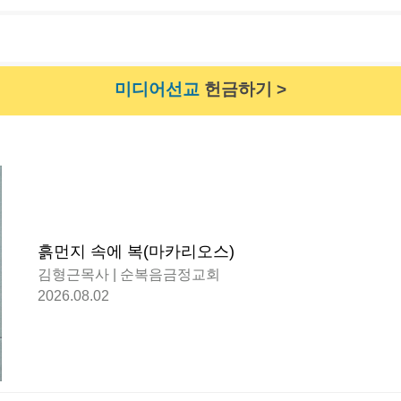
미디어선교
헌금하기 >
흙먼지 속에 복(마카리오스)
김형근목사 | 순복음금정교회
2026.08.02