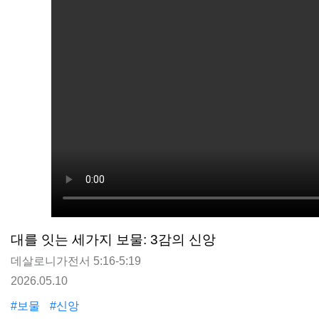
대를 잇는 세가지 보물: 3감의 신앙
데살로니가전서 5:16-5:19
2026.05.10
#보물
#신앙