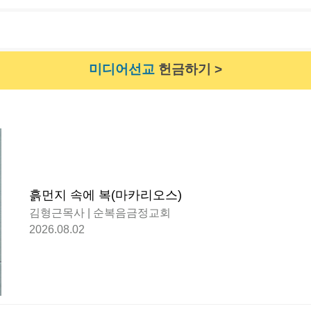
미디어선교
헌금하기 >
흙먼지 속에 복(마카리오스)
김형근목사 | 순복음금정교회
2026.08.02