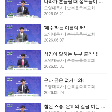
나라가 흔들릴 때 성도들이 반
드시 해야할 한 가지!
오영대목사 | 순복음축복교회
2026.06.21
'예수'라는 이름의 터!
오영대목사 | 순복음축복교회
2026.06.07
성경이 말하는 부부 클리닉!
오영대목사 | 순복음축복교회
2026.05.31
은과 금은 없거니와!
오영대목사 | 순복음축복교회
2026.05.24
참된 스승, 은혜의 길을 여는 이
정표!