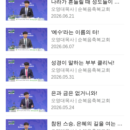
나라가 흔들릴 때 성도들이 반
드시 해야할 한 가지!
오영대목사 | 순복음축복교회
2026.06.21
'예수'라는 이름의 터!
오영대목사 | 순복음축복교회
2026.06.07
성경이 말하는 부부 클리닉!
오영대목사 | 순복음축복교회
2026.05.31
은과 금은 없거니와!
오영대목사 | 순복음축복교회
2026.05.24
참된 스승, 은혜의 길을 여는 이
정표!