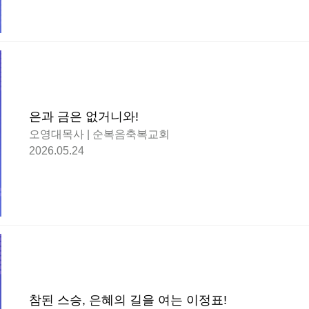
은과 금은 없거니와!
오영대목사 | 순복음축복교회
2026.05.24
참된 스승, 은혜의 길을 여는 이정표!