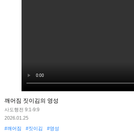
깨어짐 짓이김의 영성
사도행전 9:1-9:9
2026.01.25
#깨어짐
#짓이김
#영성