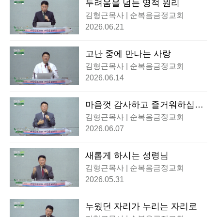
두려움을 넘는 영적 원리
김형근목사 | 순복음금정교회
2026.06.21
고난 중에 만나는 사랑
김형근목사 | 순복음금정교회
2026.06.14
마음껏 감사하고 즐거워하십시
오
김형근목사 | 순복음금정교회
2026.06.07
새롭게 하시는 성령님
김형근목사 | 순복음금정교회
2026.05.31
누웠던 자리가 누리는 자리로