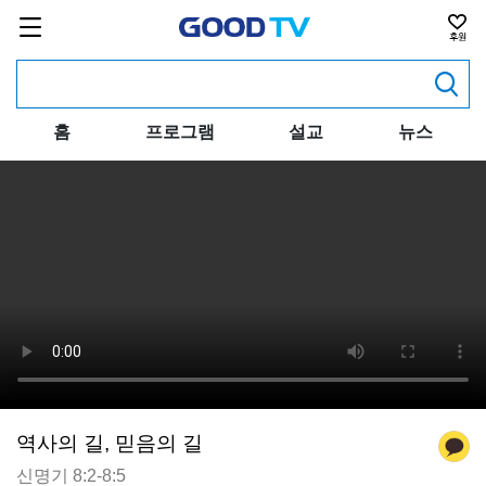
홈
프로그램
설교
뉴스
역사의 길, 믿음의 길
신명기 8:2-8:5