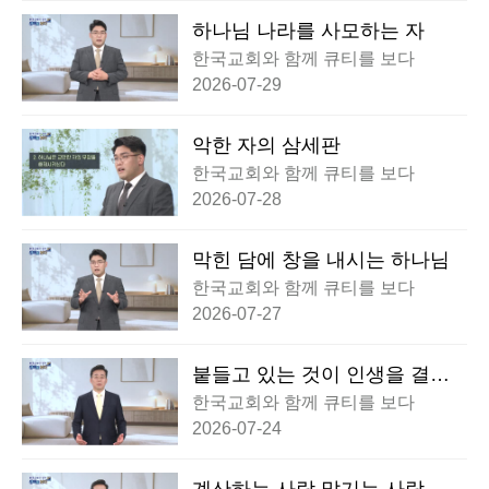
하나님 나라를 사모하는 자
한국교회와 함께 큐티를 보다
2026-07-29
악한 자의 삼세판
한국교회와 함께 큐티를 보다
2026-07-28
막힌 담에 창을 내시는 하나님
한국교회와 함께 큐티를 보다
2026-07-27
붙들고 있는 것이 인생을 결정
합니다
한국교회와 함께 큐티를 보다
2026-07-24