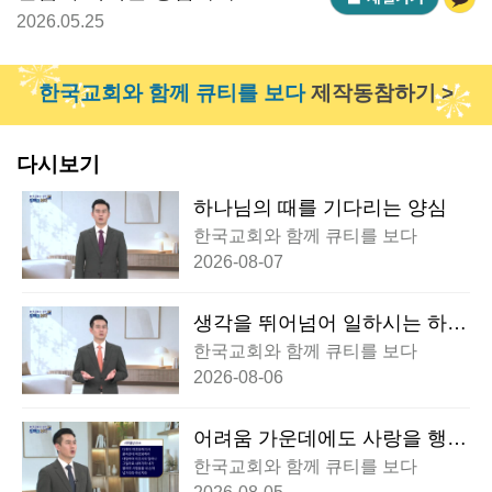
2026.05.25
한국교회와 함께 큐티를 보다
제작동참하기 >
다시보기
하나님의 때를 기다리는 양심
한국교회와 함께 큐티를 보다
2026-08-07
생각을 뛰어넘어 일하시는 하나
님
한국교회와 함께 큐티를 보다
2026-08-06
어려움 가운데에도 사랑을 행하
라
한국교회와 함께 큐티를 보다