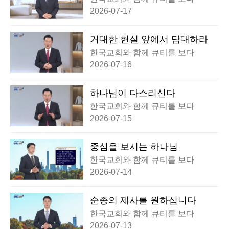
2026-07-17
거대한 현실 앞에서 담대하라
한국교회와 함께 큐티를 보다
2026-07-16
하나님이 다스리신다
한국교회와 함께 큐티를 보다
2026-07-15
중심을 보시는 하나님
한국교회와 함께 큐티를 보다
2026-07-14
순종의 제사를 원하십니다
한국교회와 함께 큐티를 보다
2026-07-13