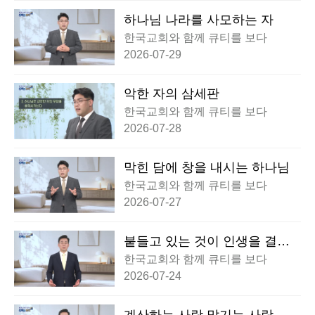
하나님 나라를 사모하는 자
한국교회와 함께 큐티를 보다
2026-07-29
악한 자의 삼세판
한국교회와 함께 큐티를 보다
2026-07-28
막힌 담에 창을 내시는 하나님
한국교회와 함께 큐티를 보다
2026-07-27
붙들고 있는 것이 인생을 결정
합니다
한국교회와 함께 큐티를 보다
2026-07-24