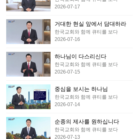
2026-07-17
거대한 현실 앞에서 담대하라
한국교회와 함께 큐티를 보다
2026-07-16
하나님이 다스리신다
한국교회와 함께 큐티를 보다
2026-07-15
중심을 보시는 하나님
한국교회와 함께 큐티를 보다
2026-07-14
순종의 제사를 원하십니다
한국교회와 함께 큐티를 보다
2026-07-13