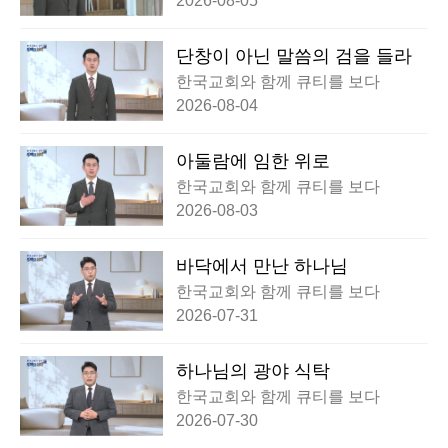
2026-08-05
단창이 아닌 말씀의 검을 들라
한국교회와 함께 큐티를 보다
2026-08-04
아둘람에 임한 위로
한국교회와 함께 큐티를 보다
2026-08-03
바닥에서 만난 하나님
한국교회와 함께 큐티를 보다
2026-07-31
하나님의 광야 식탁
한국교회와 함께 큐티를 보다
2026-07-30