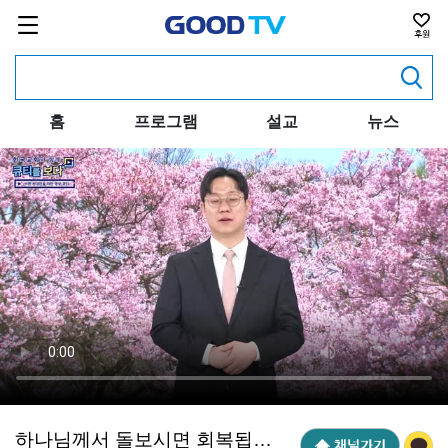
홈
프로그램
설교
뉴스
하나님께서 돌보시면 회복됩니