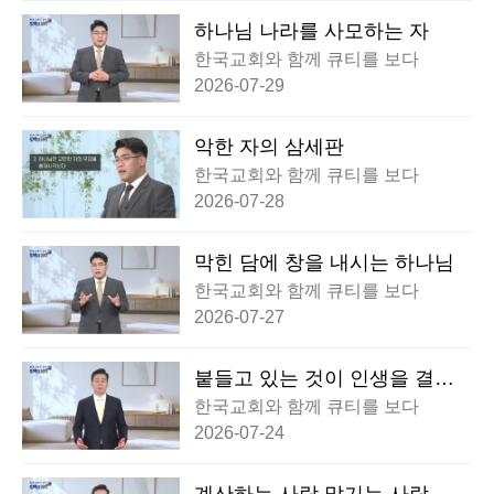
하나님 나라를 사모하는 자
한국교회와 함께 큐티를 보다
2026-07-29
악한 자의 삼세판
한국교회와 함께 큐티를 보다
2026-07-28
막힌 담에 창을 내시는 하나님
한국교회와 함께 큐티를 보다
2026-07-27
붙들고 있는 것이 인생을 결정
합니다
한국교회와 함께 큐티를 보다
2026-07-24