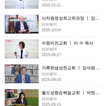
2025-10-11
사차원영성최고위과정 ㅣ 강동
희 회장
러브쉐어
2025-10-04
수원비전교회 ㅣ 이 수 목사
러브쉐어
2025-09-27
거룩한샘성천교회 ㅣ 강석원 목
사
러브쉐어
2025-09-20
월드성령순복음교회 ㅣ 박현신
목사
러브쉐어
2025-09-13