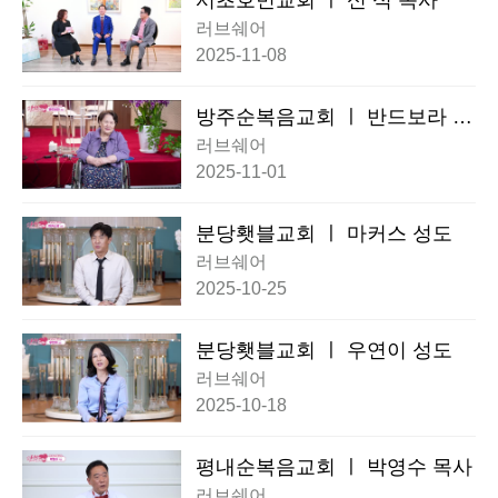
서초호민교회 ㅣ 신 석 목사
러브쉐어
2025-11-08
방주순복음교회 ㅣ 반드보라 사
모
러브쉐어
2025-11-01
분당횃블교회 ㅣ 마커스 성도
러브쉐어
2025-10-25
분당횃블교회 ㅣ 우연이 성도
러브쉐어
2025-10-18
평내순복음교회 ㅣ 박영수 목사
러브쉐어