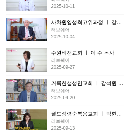
2025-10-11
사차원영성최고위과정 ㅣ 강동
희 회장
러브쉐어
2025-10-04
수원비전교회 ㅣ 이 수 목사
러브쉐어
2025-09-27
거룩한샘성천교회 ㅣ 강석원 목
사
러브쉐어
2025-09-20
월드성령순복음교회 ㅣ 박현신
목사
러브쉐어
2025-09-13