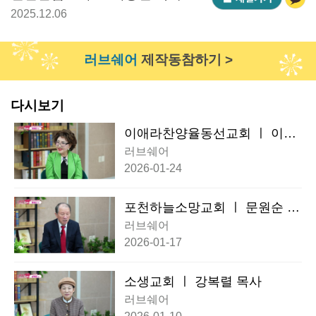
2025.12.06
러브쉐어
제작동참하기 >
다시보기
이애라찬양율동선교회 ㅣ 이애
라 목사
러브쉐어
2026-01-24
포천하늘소망교회 ㅣ 문원순 목
사
러브쉐어
2026-01-17
소생교회 ㅣ 강복렬 목사
러브쉐어