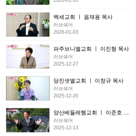
2026-01-10
백세교회 ㅣ 음재용 목사
러브쉐어
2026-01-03
파주브니엘교회 ㅣ 이진형 목사
러브쉐어
2025-12-27
당진샛별교회 ㅣ 이창규 목사
러브쉐어
2025-12-20
양산베들레헴교회 ㅣ 이준호 목
사
러브쉐어
2025-12-13