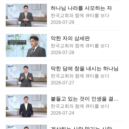
하나님 나라를 사모하는 자
한국교회와 함께 큐티를 보다
2026-07-29
악한 자의 삼세판
한국교회와 함께 큐티를 보다
2026-07-28
막힌 담에 창을 내시는 하나님
한국교회와 함께 큐티를 보다
2026-07-27
붙들고 있는 것이 인생을 결정
합니다
한국교회와 함께 큐티를 보다
2026-07-24