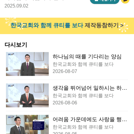
2025.09.02
한국교회와 함께 큐티를 보다
제작동참하기 >
다시보기
하나님의 때를 기다리는 양심
한국교회와 함께 큐티를 보다
2026-08-07
생각을 뛰어넘어 일하시는 하나
님
한국교회와 함께 큐티를 보다
2026-08-06
어려움 가운데에도 사랑을 행하
라
한국교회와 함께 큐티를 보다