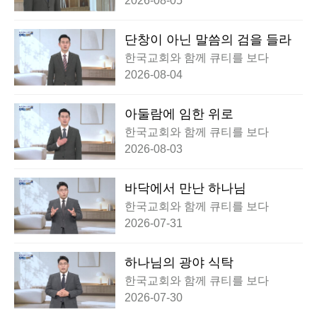
2026-08-05
단창이 아닌 말씀의 검을 들라
한국교회와 함께 큐티를 보다
2026-08-04
아둘람에 임한 위로
한국교회와 함께 큐티를 보다
2026-08-03
바닥에서 만난 하나님
한국교회와 함께 큐티를 보다
2026-07-31
하나님의 광야 식탁
한국교회와 함께 큐티를 보다
2026-07-30