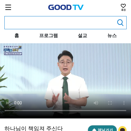
홈
프로그램
설교
뉴스
하나님이 책임져 주신다