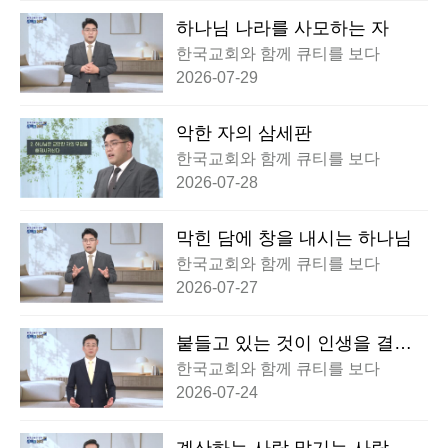
하나님 나라를 사모하는 자
한국교회와 함께 큐티를 보다
2026-07-29
악한 자의 삼세판
한국교회와 함께 큐티를 보다
2026-07-28
막힌 담에 창을 내시는 하나님
한국교회와 함께 큐티를 보다
2026-07-27
붙들고 있는 것이 인생을 결정
합니다
한국교회와 함께 큐티를 보다
2026-07-24