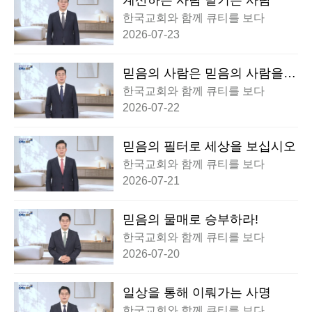
계산하는 사람 맡기는 사람
한국교회와 함께 큐티를 보다
2026-07-23
믿음의 사람은 믿음의 사람을
알아봅니다
한국교회와 함께 큐티를 보다
2026-07-22
믿음의 필터로 세상을 보십시오
한국교회와 함께 큐티를 보다
2026-07-21
믿음의 물매로 승부하라!
한국교회와 함께 큐티를 보다
2026-07-20
일상을 통해 이뤄가는 사명
한국교회와 함께 큐티를 보다