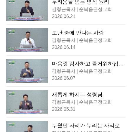
두려움을 넘는 영적 원리
김형근목사 | 순복음금정교회
2026.06.21
고난 중에 만나는 사랑
김형근목사 | 순복음금정교회
2026.06.14
마음껏 감사하고 즐거워하십시
오
김형근목사 | 순복음금정교회
2026.06.07
새롭게 하시는 성령님
김형근목사 | 순복음금정교회
2026.05.31
누웠던 자리가 누리는 자리로