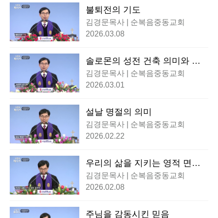
불퇴전의 기도
김경문목사 | 순복음중동교회
2026.03.08
솔로몬의 성전 건축 의미와 교
훈
김경문목사 | 순복음중동교회
2026.03.01
설날 명절의 의미
김경문목사 | 순복음중동교회
2026.02.22
우리의 삶을 지키는 영적 면역
력
김경문목사 | 순복음중동교회
2026.02.08
주님을 감동시킨 믿음