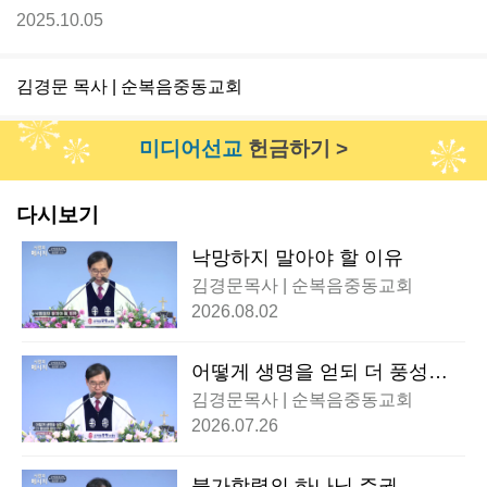
2025.10.05
김경문 목사 | 순복음중동교회
미디어선교
헌금하기 >
다시보기
낙망하지 말아야 할 이유
김경문목사 | 순복음중동교회
2026.08.02
어떻게 생명을 얻되 더 풍성히
얻는가?
김경문목사 | 순복음중동교회
2026.07.26
불가항력의 하나님 주권