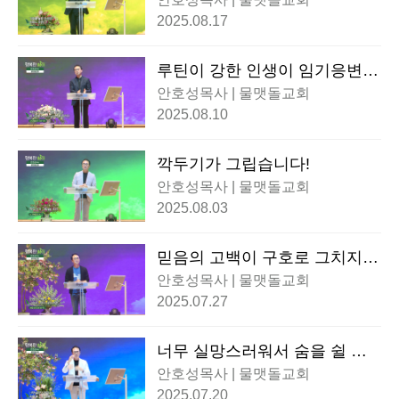
2025.08.17
루틴이 강한 인생이 임기응변도
강하다
안호성목사 | 물맷돌교회
2025.08.10
깍두기가 그립습니다!
안호성목사 | 물맷돌교회
2025.08.03
믿음의 고백이 구호로 그치지
않으려면..!
안호성목사 | 물맷돌교회
2025.07.27
너무 실망스러워서 숨을 쉴 수
가 없을 때
안호성목사 | 물맷돌교회
2025.07.20