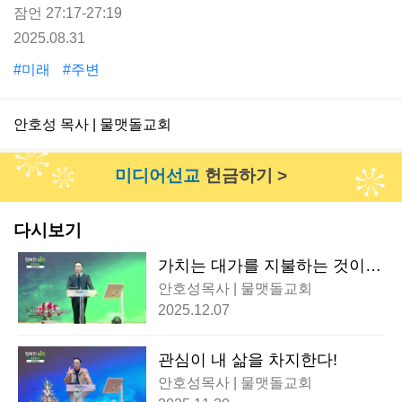
잠언 27:17-27:19
2025.08.31
#미래
#주변
안호성 목사 | 물맷돌교회
미디어선교
헌금하기 >
다시보기
가치는 대가를 지불하는 것이
다!
안호성목사 | 물맷돌교회
2025.12.07
관심이 내 삶을 차지한다!
안호성목사 | 물맷돌교회