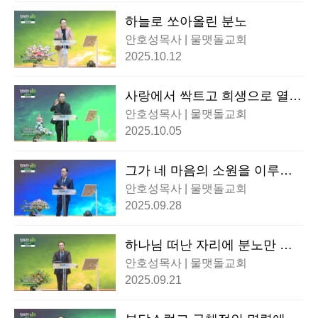
하늘로 쏘아올린 분노
안호성목사 | 물맷돌교회
2025.10.12
사랑에서 싹트고 희생으로 열매
맺다!
안호성목사 | 물맷돌교회
2025.10.05
그가 네 마음의 소원을 이루어
주시리로다
안호성목사 | 물맷돌교회
2025.09.28
하나님 떠난 자리에 분노만 남
습니다!
안호성목사 | 물맷돌교회
2025.09.21