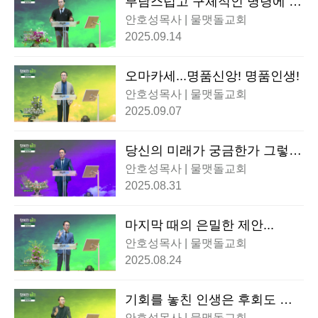
부담스럽고 구체적인 명령에 집
중하라!
안호성목사 | 물맷돌교회
2025.09.14
오마카세...명품신앙! 명품인생!
안호성목사 | 물맷돌교회
2025.09.07
당신의 미래가 궁금한가 그렇다
면 주변을 둘러보라!
안호성목사 | 물맷돌교회
2025.08.31
마지막 때의 은밀한 제안...
안호성목사 | 물맷돌교회
2025.08.24
기회를 놓친 인생은 후회도 못
한다!
안호성목사 | 물맷돌교회