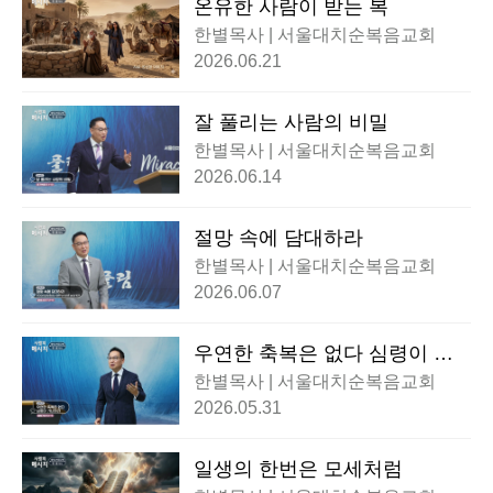
온유한 사람이 받는 복
한별목사 | 서울대치순복음교회
2026.06.21
잘 풀리는 사람의 비밀
한별목사 | 서울대치순복음교회
2026.06.14
절망 속에 담대하라
한별목사 | 서울대치순복음교회
2026.06.07
우연한 축복은 없다 심령이 가
난하라
한별목사 | 서울대치순복음교회
2026.05.31
일생의 한번은 모세처럼