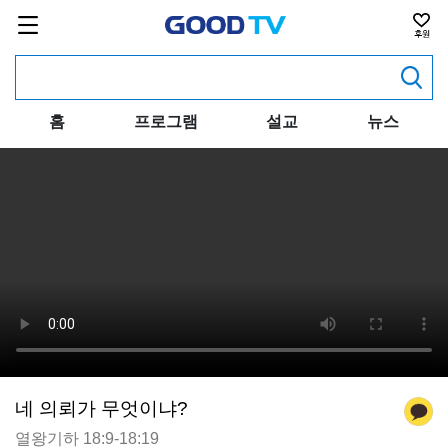
홈
프로그램
설교
뉴스
네 의뢰가 무엇이냐?
열왕기하 18:9-18:19