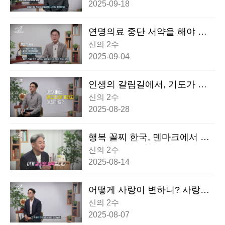
험
2025-09-18
연명의료 중단 서약을 해야 할
까요 말아야 할까요? 고민하는
신의 2수
당신에게
2025-09-04
인생의 갈림길에서, 기도가 응
답되는 타이밍이 있다?
신의 2수
2025-08-28
행복 꼴찌 한국, 덴마크에서 찾
은 인생 반전의 비밀
신의 2수
2025-08-14
어떻게 사랑이 변하니? 사랑이
식었다면, 이별만이 정답일까?
신의 2수
2025-08-07