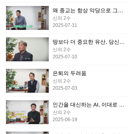
왜 종교는 항상 악당으로 그려
질까?
신의 2수
2025-07-31
땅보다 더 중요한 유산, 당신은
물려주고 있습니까?
신의 2수
2025-07-10
은퇴의 두려움
신의 2수
2025-07-03
인간을 대신하는 AI, 이대로 괜
찮을까?
신의 2수
2025-06-19