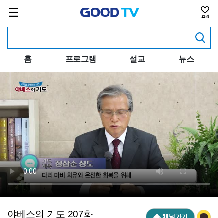
홈
프로그램
설교
뉴스
야베스의 기도 207화