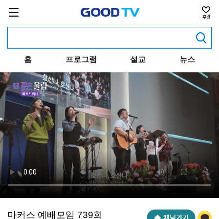
홈
프로그램
설교
뉴스
마커스 예배모임 739회