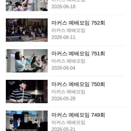
2026-06-18
마커스 예배모임 752회
마커스 예배모임
2026-06-11
마커스 예배모임 751회
마커스 예배모임
2026-06-04
마커스 예배모임 750회
마커스 예배모임
2026-05-28
마커스 예배모임 749회
마커스 예배모임
2026-05-21