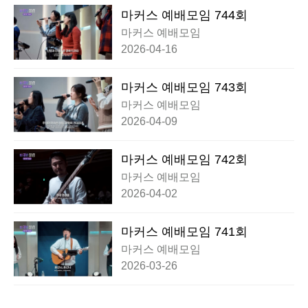
마커스 예배모임 744회
마커스 예배모임
2026-04-16
마커스 예배모임 743회
마커스 예배모임
2026-04-09
마커스 예배모임 742회
마커스 예배모임
2026-04-02
마커스 예배모임 741회
마커스 예배모임
2026-03-26