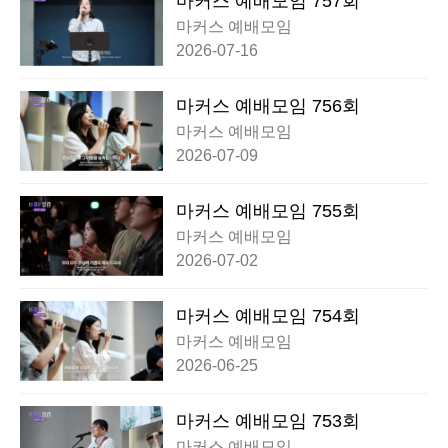
마커스 예배모임 757회
마커스 예배모임
2026-07-16
마커스 예배모임 756회
마커스 예배모임
2026-07-09
마커스 예배모임 755회
마커스 예배모임
2026-07-02
마커스 예배모임 754회
마커스 예배모임
2026-06-25
마커스 예배모임 753회
마커스 예배모임