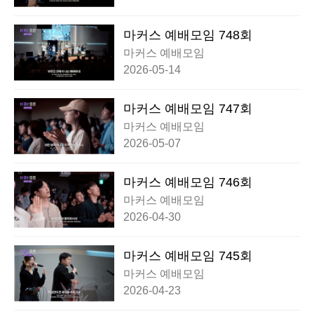
마커스 예배모임 748회
마커스 예배모임
2026-05-14
마커스 예배모임 747회
마커스 예배모임
2026-05-07
마커스 예배모임 746회
마커스 예배모임
2026-04-30
마커스 예배모임 745회
마커스 예배모임
2026-04-23