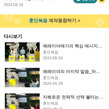
2024.04.18
훈민복음
제작동참하기 >
다시보기
예레미야애가의 핵심 메시지_
차준희 교수
훈민복음
2024-06-04
예레미야의 마지막 말씀_차준
희 교수
훈민복음
2024-05-28
지혜로운 전략적 선택 불타는
두루마리 책_차준희 교수
훈민복음