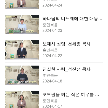
2024-04-24
하나님의 니느웨에 대한 대응_
송병현 교수
훈민복음
2024-04-23
보혜사 성령_천세종 목사
훈민복음
2024-04-22
진실한 사랑_석진성 목사
훈민복음
2024-04-18
포도원을 허는 작은 여우를 잡
으라_이성혜 교수
훈민복음
2024-04-17