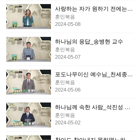
사랑하는 자가 원하기 전에는_
이성혜 교수
훈민복음
2024-05-08
하나님의 응답_송병현 교수
훈민복음
2024-05-07
포도나무이신 예수님_천세종
목사
훈민복음
2024-05-06
하나님께 속한 사람_석진성 목
사
훈민복음
2024-05-02