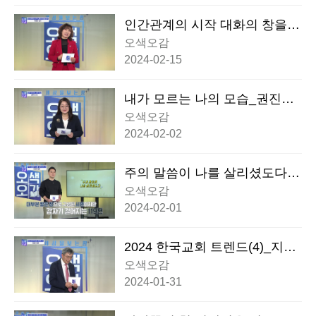
인간관계의 시작 대화의 창을
열자_전경숙 강사
오색오감
2024-02-15
내가 모르는 나의 모습_권진숙
교수
오색오감
2024-02-02
주의 말씀이 나를 살리셨도다_
이영진 대표
오색오감
2024-02-01
2024 한국교회 트렌드(4)_지용
근 대표
오색오감
2024-01-31