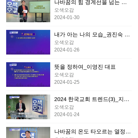
나바꿈의 힘 경계선을 넘는 도
전_유성수 대표
오색오감
2024-01-30
내가 아는 나의 모습_권진숙 교
수
오색오감
2024-01-26
뜻을 정하여_이영진 대표
오색오감
2024-01-25
2024 한국교회 트렌드(3)_지용
근 대표
오색오감
2024-01-24
나바꿈의 온도 타오르는 열정_