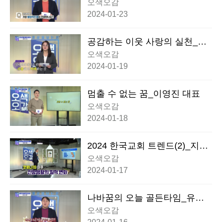
유성수 대표
오색오감
2024-01-23
공감하는 이웃 사랑의 실천_권
진숙 교수
오색오감
2024-01-19
멈출 수 없는 꿈_이영진 대표
오색오감
2024-01-18
2024 한국교회 트렌드(2)_지용
근 대표
오색오감
2024-01-17
나바꿈의 오늘 골든타임_유성
수 대표
오색오감