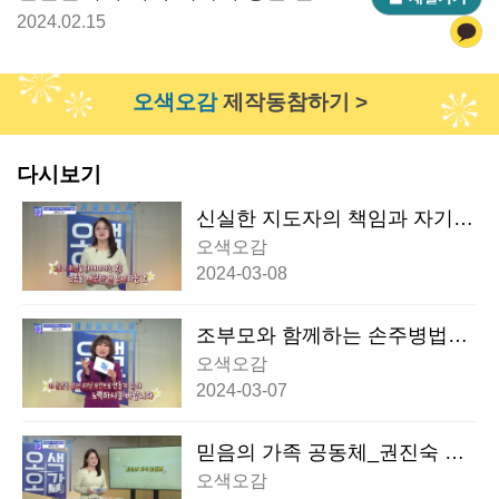
전경숙 강사
2024.02.15
오색오감
제작동참하기 >
다시보기
신실한 지도자의 책임과 자기
돌봄_권진숙 교수
오색오감
2024-03-08
조부모와 함께하는 손주병법_
전경숙 강사
오색오감
2024-03-07
믿음의 가족 공동체_권진숙 교
수
오색오감