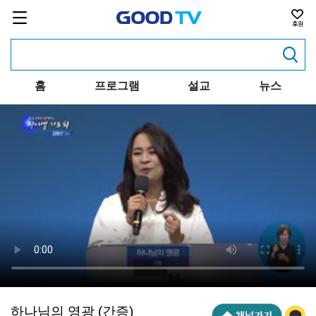
홈
프로그램
설교
뉴스
하나님의 영광 (간증)