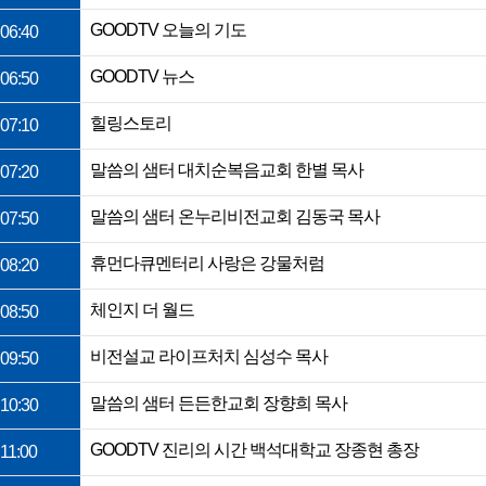
GOODTV 오늘의 기도
06:40
GOODTV 뉴스
06:50
힐링스토리
07:10
말씀의 샘터 대치순복음교회 한별 목사
07:20
말씀의 샘터 온누리비전교회 김동국 목사
07:50
휴먼다큐멘터리 사랑은 강물처럼
08:20
체인지 더 월드
08:50
비전설교 라이프처치 심성수 목사
09:50
말씀의 샘터 든든한교회 장향희 목사
10:30
GOODTV 진리의 시간 백석대학교 장종현 총장
11:00