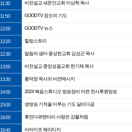
비전설교 새문안교회 이상학 목사
11:30
GOODTV 정오의 기도
11:50
GOODTV 뉴스
12:00
힐링스토리
12:20
말씀의 샘터 풍성한교회 김성곤 목사
12:30
비전설교 중앙성결교회 한기채 목사
13:00
황덕영 목사의 비전메시지
13:30
2024 복음스튜디오 방송장비 마련 천사후원방송
14:00
생방송 기적을 이루는 기도 달리다굼
15:00
휴먼다큐멘터리 사랑은 강물처럼
16:00
리바이츠 헤리티지
16:40