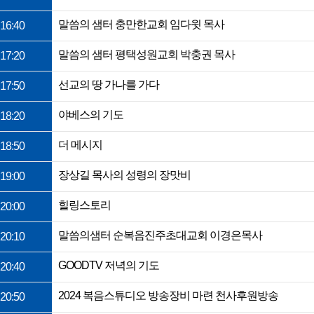
말씀의 샘터 충만한교회 임다윗 목사
16:40
말씀의 샘터 평택성원교회 박충권 목사
17:20
선교의 땅 가나를 가다
17:50
야베스의 기도
18:20
더 메시지
18:50
장상길 목사의 성령의 장맛비
19:00
힐링스토리
20:00
말씀의샘터 순복음진주초대교회 이경은목사
20:10
GOODTV 저녁의 기도
20:40
2024 복음스튜디오 방송장비 마련 천사후원방송
20:50