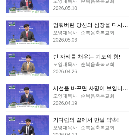
오영대목사 | 순복음축복교회
2026.05.10
멈춰버린 당신의 심장을 다시
뛰게 할 불!
오영대목사 | 순복음축복교회
2026.05.03
빈 자리를 채우는 기도의 힘!
오영대목사 | 순복음축복교회
2026.04.26
시선을 바꾸면 사명이 보입니
다!
오영대목사 | 순복음축복교회
2026.04.19
기다림의 끝에서 만날 약속!
오영대목사 | 순복음축복교회
2026.04.12