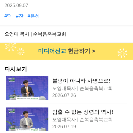
2025.09.07
#떡
#잔
#은혜
오영대 목사 | 순복음축복교회
미디어선교
헌금하기 >
다시보기
불평이 아니라 사명으로!
오영대목사 | 순복음축복교회
2026.07.26
멈출 수 없는 성령의 역사!
오영대목사 | 순복음축복교회
2026.07.19