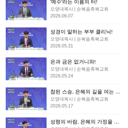
'예수'라는 이름의 터!
오영대목사 | 순복음축복교회
2026.06.07
성경이 말하는 부부 클리닉!
오영대목사 | 순복음축복교회
2026.05.31
은과 금은 없거니와!
오영대목사 | 순복음축복교회
2026.05.24
참된 스승, 은혜의 길을 여는 이
정표!
오영대목사 | 순복음축복교회
2026.05.17
성령의 바람, 은혜의 가정을 세
우다!