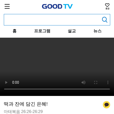
홈
프로그램
설교
뉴스
떡과 잔에 담긴 은혜!
마태복음 26:26-26:29