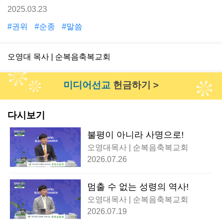
2025.03.23
#권위
#순종
#말씀
오영대 목사 | 순복음축복교회
미디어선교
헌금하기 >
다시보기
불평이 아니라 사명으로!
오영대목사 | 순복음축복교회
2026.07.26
멈출 수 없는 성령의 역사!
오영대목사 | 순복음축복교회
2026.07.19