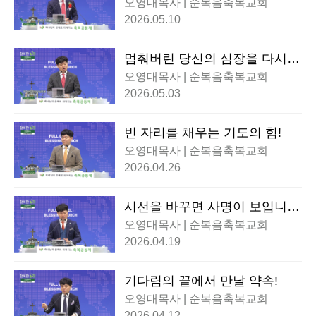
오영대목사 | 순복음축복교회
2026.05.10
멈춰버린 당신의 심장을 다시
뛰게 할 불!
오영대목사 | 순복음축복교회
2026.05.03
빈 자리를 채우는 기도의 힘!
오영대목사 | 순복음축복교회
2026.04.26
시선을 바꾸면 사명이 보입니
다!
오영대목사 | 순복음축복교회
2026.04.19
기다림의 끝에서 만날 약속!
오영대목사 | 순복음축복교회
2026.04.12