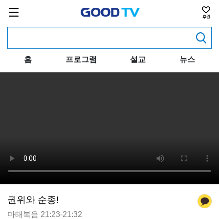
홈
프로그램
설교
뉴스
권위와 순종!
마태복음 21:23-21:32