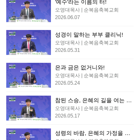
'예수'라는 이름의 터!
오영대목사 | 순복음축복교회
2026.06.07
성경이 말하는 부부 클리닉!
오영대목사 | 순복음축복교회
2026.05.31
은과 금은 없거니와!
오영대목사 | 순복음축복교회
2026.05.24
참된 스승, 은혜의 길을 여는 이
정표!
오영대목사 | 순복음축복교회
2026.05.17
성령의 바람, 은혜의 가정을 세
우다!