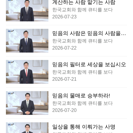
계산하는 사람 맡기는 사람
한국교회와 함께 큐티를 보다
2026-07-23
믿음의 사람은 믿음의 사람을
알아봅니다
한국교회와 함께 큐티를 보다
2026-07-22
믿음의 필터로 세상을 보십시오
한국교회와 함께 큐티를 보다
2026-07-21
믿음의 물매로 승부하라!
한국교회와 함께 큐티를 보다
2026-07-20
일상을 통해 이뤄가는 사명