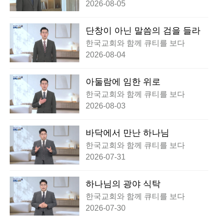
2026-08-05
단창이 아닌 말씀의 검을 들라
한국교회와 함께 큐티를 보다
2026-08-04
아둘람에 임한 위로
한국교회와 함께 큐티를 보다
2026-08-03
바닥에서 만난 하나님
한국교회와 함께 큐티를 보다
2026-07-31
하나님의 광야 식탁
한국교회와 함께 큐티를 보다
2026-07-30